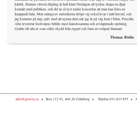
kärlek. Hennes största tillgång är helt klart förmågan att lyckas skapa en djup
kontakt med publiken, och det är så tyst under konserten att man kan höra en
knappnål falla. Men många av melodierna dröjer sig också kvar i mitt huvud, och
jag kommer på mig själv med att nynna dem när jag är på väg hem i bilen. Priscilla
Ahn levererar festivalens hittills mest känslosamma och avslappnade spelning.
Grattis till alla er som sökte skydd från regnet och fann en oslipad diamant.
Thomas Rödin
info@groove.se
Box 112 91, 404 26 Göteborg
Telefon 031-833 855
A