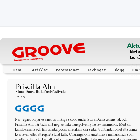
Priscilla Ahn
Stora Dans, Hultsfredsfestivalen
090709
När regnet börjar ösa ner tar många skydd under Stora Dansscenens tak och
Priscilla Ahn får tacksamt nog se hela dansgolvet fyllas av människor. Med sin
känslosamma och finstämda lyckas amerikanskan sedan trollbinda folket att stanna
kvar även efter att regnet slutat falla. Charmiga och smått naiva mellansnack som
emellanåt får publiken att brista ut i spontant fnitter följs upp av ömsinta sånger om