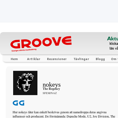
nokeys
The Regency
SFEM/NAZ
Hur nokeys låter kan enkelt beskrivas genom att namedroppa deras angivna
influenser och producent. De förstnämnda: Depeche Mode, U2, Joy Division, The