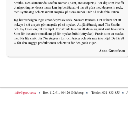
Smiths. Den sistnämnda: Stefan Boman (Kent, Hellacopters). För dig som inte får
ut någonting av dessa namn kan jag berätta att vi har att göra med depressiv rock,
med syntinslag och ett subtilt anspråk på stora arenor. Och så är de från Italien.
Jag har verkligen inget emot depressiv rock. Snarare tvärtom. Det är bara det att
nokeys i sitt uttryck gör anspråk på så mycket. Att jämföra sig med The Smiths
och Joy Division, till exempel. För att inte tala om att stava sig med små bokstäver.
Som för lite smör (musiken) på för mycket bröd (uttrycket). Precis som en macka
med för lite smör blir
The Regency
torr och tråkig och gör mig inte nöjd. De får ett
G för den snygga produktionen och ett till för den goda viljan.
Anna Gustafsson
info@groove.se
Box 112 91, 404 26 Göteborg
Telefon 031-833 855
A