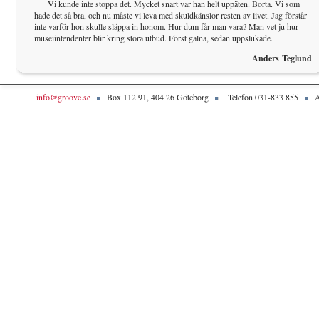
Vi kunde inte stoppa det. Mycket snart var han helt uppäten. Borta. Vi som
hade det så bra, och nu måste vi leva med skuldkänslor resten av livet. Jag förstår
inte varför hon skulle släppa in honom. Hur dum får man vara? Man vet ju hur
museiintendenter blir kring stora utbud. Först galna, sedan uppslukade.
Anders Teglund
info@groove.se
Box 112 91, 404 26 Göteborg
Telefon 031-833 855
A