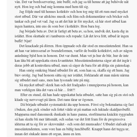
vän. Det var bordsservering, inte buffé, och jag sa till henne att jag behövde nåt
nytt. Hon log och bad mig komma med hem till sig.
Jag följde med till hennes kollektiv och hon tog mig till ett rum med mycket
stort utbud. Där var allsköns musik och film och dokumentärer och böcker och
tankar och gud vet vad. Jag sa att det här är för mycket, så här stort utbud kan
ingen hantera, inte ens de som bor i kollektiv. Hon bara log.
Jag började beta av. Det är farligt att beta av, sa hon, undvik det, kasta dig in
istället. Hon skuttade ut i tamburen och ropade: Låt det leva fritt, utbud är ingen
buffé! Njut!
Det knackade på dörren. Hon öppnade och där stod en museiintendent. Han sa
att han var intresserad av boendeformen, varför de bodde kollektivt, och av någon
anledning bjöd hon in honom. Det var dumt. Man vet ju hur de blir, hur de inte
kan låta bli att uppskatta stora kvantiteter. Museiintendenterna säger att det ingår i
deras jobb att kontrollera utbud, men så säger de bara för att dölja sin galenskap.
Han smög omkring bland utbudet för att, som han sa, skaffa sig ett hum. Jag
blev orolig. Jag bad honom sätta sig ner istället, förklarade att man måste närma
sig utbudet med sans, men han lyssnade inte på mig.
Så mycket utbud! skrek han och det fradgades i mungiporna på honom, kan
man verkligen låta det vara så här… fritt?!
Efter en stund, då han hade uppskattat hela utbudet, satte han sig på en stol och
kliade sig nervsvagt på låren. Det rann tårar ur ögonen.
Då började utbudet systematiskt äta upp honom. Först sög bokmalarna sig fast
i buken, den gick sönder och fettet välde ut på mattan och luktade skaldjursbuffé.
Mapparna med dansmusik dunkade in hans panna, storfilmerna knäckte ryggraden
så han skulle bli mer lättsmält, och sedan var det fritt fram för de progressiva
idéerna att ta sig för av skrovmålet - och som det mumsades! Utbudet slafsade på
museiintendenten, som vore han en billig lunchbuffé. Knappt hann det tugga ur,
innan det slukade ännu ett organ, ännu en lem.