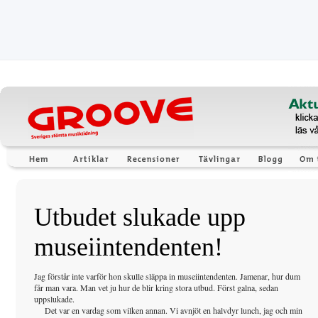
Utbudet slukade upp
museiintendenten!
Jag förstår inte varför hon skulle släppa in museiintendenten. Jamenar, hur dum
får man vara. Man vet ju hur de blir kring stora utbud. Först galna, sedan
uppslukade.
Det var en vardag som vilken annan. Vi avnjöt en halvdyr lunch, jag och min