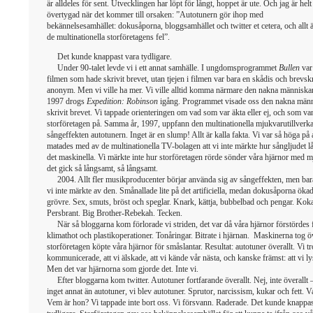
är alldeles för sent. Utvecklingen har löpt för långt, hoppet är ute. Och jag är helt
övertygad när det kommer till orsaken: ”Autotunern gör ihop med
bekännelsesamhället: dokusåporna, bloggsamhället och twitter et cetera, och allt ä
de multinationella storföretagens fel”.
Det kunde knappast vara tydligare.
Under 90-talet levde vi i ett annat samhälle. I ungdomsprogrammet
Bullen
var 
filmen som hade skrivit brevet, utan tjejen i filmen var bara en skådis och brevsk
anonym. Men vi ville ha mer. Vi ville alltid komma närmare den nakna människan
1997 drogs
Expedition: Robinson
igång. Programmet visade oss den nakna män
skrivit brevet. Vi tappade orienteringen om vad som var äkta eller ej, och som va
storföretagen på. Samma år, 1997, uppfann den multinationella mjukvarutillverk
sångeffekten autotunern. Inget är en slump! Allt är kalla fakta. Vi var så höga på al
matades med av de multinationella TV-bolagen att vi inte märkte hur sångljudet 
det maskinella. Vi märkte inte hur storföretagen rörde sönder våra hjärnor med m
det gick så långsamt, så långsamt.
2004. Allt fler musikproducenter börjar använda sig av sångeffekten, men bara
vi inte märkte av den. Smånallade lite på det artificiella, medan dokusåporna ökade
grövre. Sex, smuts, bröst och speglar. Knark, kättja, bubbelbad och pengar. Kok
Persbrant. Big Brother-Rebekah. Tecken.
När så bloggarna kom förlorade vi striden, det var då våra hjärnor förstördes f
klimathot och plastikoperationer. Tonåringar. Bitrate i hjärnan.
Maskinerna tog öv
storföretagen köpte våra hjärnor för småslantar. Resultat: autotuner överallt. Vi tr
kommunicerade, att vi älskade, att vi kände vår nästa, och kanske främst: att vi 
Men det var hjärnorna som gjorde det. Inte vi.
Efter bloggarna kom twitter. Autotuner fortfarande överallt. Nej, inte överallt 
inget annat än autotuner, vi blev autotuner. Sprutor, narcissism, kukar och fett. 
Vem är hon? Vi tappade inte bort oss. Vi försvann. Raderade. Det kunde knappas