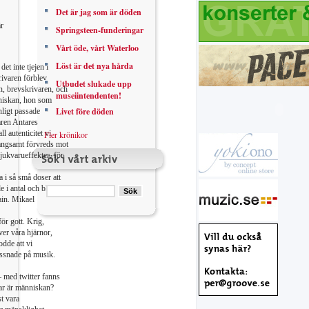
Det är jag som är döden
r
Springsteen-funderingar
Vårt öde, vårt Waterloo
Löst är det nya hårda
det inte tjejen i
rivaren förblev
Utbudet slukade upp
, brevskrivaren, och
museiintendenten!
niskan, hon som
Livet före döden
nligt passade
aren Antares
l autenticitet vi
Fler krönikor
långsamt förvreds mot
jukvarueffekter, för
 i så små doser att
 i antal och blev allt
ain. Mikael
ör gott. Krig,
er våra hjärnor,
odde att vi
lyssnade på musik.
– med twitter fanns
Var är människan?
t vara